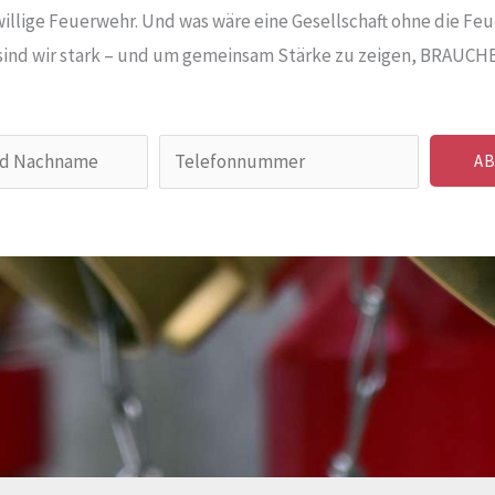
iwillige Feuerwehr. Und was wäre eine Gesellschaft ohne die Fe
ind wir stark – und um gemeinsam Stärke zu zeigen, BRAUCH
T
A
e
l
e
f
o
n
n
u
m
m